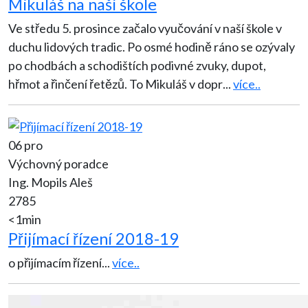
Mikuláš na naší škole
Ve středu 5. prosince začalo vyučování v naší škole v
duchu lidových tradic. Po osmé hodině ráno se ozývaly
po chodbách a schodištích podivné zvuky, dupot,
hřmot a řinčení řetězů. To Mikuláš v dopr
...
více..
06 pro
Výchovný poradce
Ing. Mopils Aleš
2785
<1min
Přijímací řízení 2018-19
o přijímacím řízení
...
více..