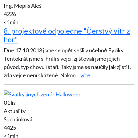
Ing. Mopils Aleš
4226
<1min
8. projektové odpoledne "Čerstvý vítr z
hor"
Dne 17.10.2018 jsme se opět sešli v učebně Fyziky,
Tentokrát jsme si hráli s vejci, zjišťovali jsme jejich
původ, typ chovu i stáří. Taky jsme se naučily jak zjistit,
zda vejce není skažené. Nakon
...
více..
01 lis
Aktuality
Suchánková
4425
<1min