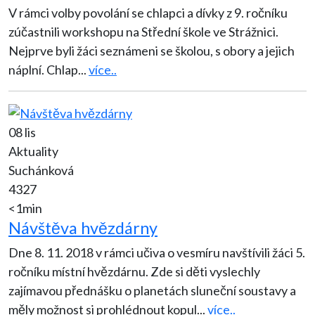
V rámci volby povolání se chlapci a dívky z 9. ročníku
zúčastnili workshopu na Střední škole ve Strážnici.
Nejprve byli žáci seznámeni se školou, s obory a jejich
náplní. Chlap
...
více..
08 lis
Aktuality
Suchánková
4327
<1min
Návštěva hvězdárny
Dne 8. 11. 2018 v rámci učiva o vesmíru navštívili žáci 5.
ročníku místní hvězdárnu. Zde si děti vyslechly
zajímavou přednášku o planetách sluneční soustavy a
měly možnost si prohlédnout kopul
...
více..