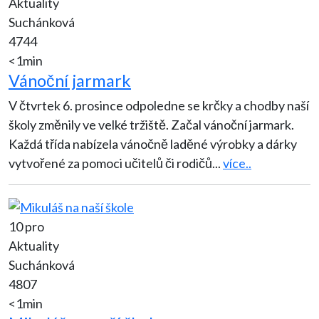
Aktuality
Suchánková
4744
<1min
Vánoční jarmark
V čtvrtek 6. prosince odpoledne se krčky a chodby naší
školy změnily ve velké tržiště. Začal vánoční jarmark.
Každá třída nabízela vánočně laděné výrobky a dárky
vytvořené za pomoci učitelů či rodičů
...
více..
10 pro
Aktuality
Suchánková
4807
<1min