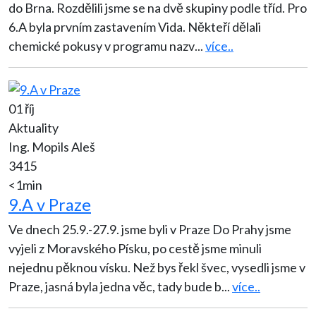
do Brna. Rozdělili jsme se na dvě skupiny podle tříd. Pro
6.A byla prvním zastavením Vida. Někteří dělali
chemické pokusy v programu nazv
...
více..
01 říj
Aktuality
Ing. Mopils Aleš
3415
<1min
9.A v Praze
Ve dnech 25.9.-27.9. jsme byli v Praze Do Prahy jsme
vyjeli z Moravského Písku, po cestě jsme minuli
nejednu pěknou vísku. Než bys řekl švec, vysedli jsme v
Praze, jasná byla jedna věc, tady bude b
...
více..