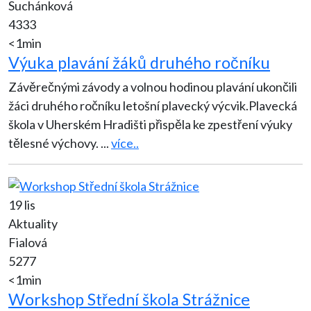
Suchánková
4333
<1min
Výuka plavání žáků druhého ročníku
Závěrečnými závody a volnou hodinou plavání ukončili
žáci druhého ročníku letošní plavecký výcvik.Plavecká
škola v Uherském Hradišti přispěla ke zpestření výuky
tělesné výchovy.
...
více..
19 lis
Aktuality
Fialová
5277
<1min
Workshop Střední škola Strážnice